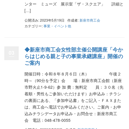
ンター ミューズ 展示室「ザ・スクエア」 詳細と
[…]
公開済み: 2023年5月19日
作成者:
新座市商工会
カテゴリー:
事業・イベント他
◆新座市商工会女性部主催公開講座「今か
03
らはじめる親と子の事業承継講座」開催の
ご案内
開催日時：令和８年８月６日（木） 午後２
時～（90分を予定）会 場：新座市商工会館（新座
市野火止1-9-62）参 加 費：無料定 員：３０名（先
着順・男性もご参加いただけます）お申込み：チラシ
の裏面にある、「参加申込書」をご記入・ＦＡＸまた
は、商工会へ電話でお申込みください。ご案内・お申
込みチラシデータお申込み・お問合せ：新座市商工
会 電話：048-478-0055