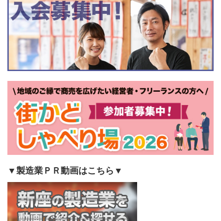
ア
ー
カ
イ
ブ
▼製造業ＰＲ動画はこちら▼