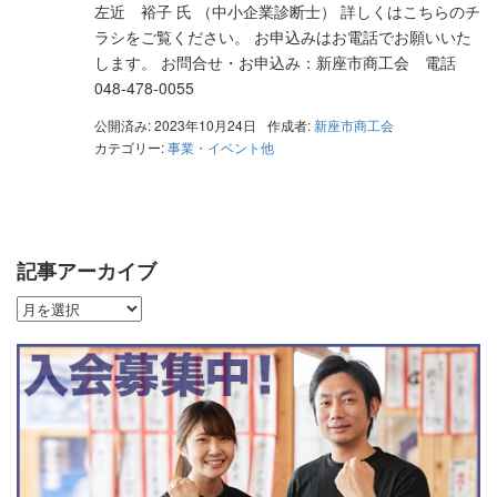
左近 裕子 氏 （中小企業診断士） 詳しくはこちらのチ
ラシをご覧ください。 お申込みはお電話でお願いいた
します。 お問合せ・お申込み：新座市商工会 電話
048-478-0055
公開済み: 2023年10月24日
作成者:
新座市商工会
カテゴリー:
事業・イベント他
記事アーカイブ
記
事
ア
ー
カ
イ
ブ