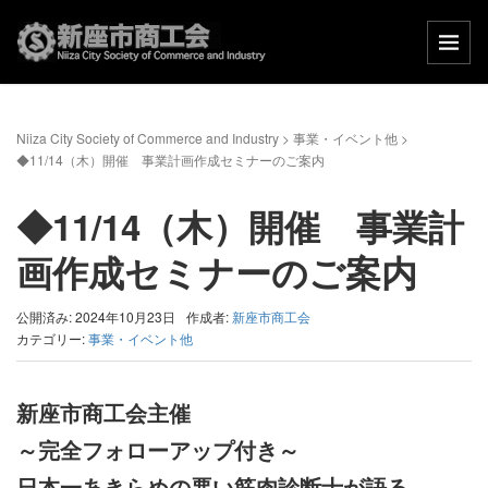
Niiza City Society of Commerce and Industry
>
事業・イベント他
>
◆11/14（木）開催 事業計画作成セミナーのご案内
◆11/14（木）開催 事業計
画作成セミナーのご案内
公開済み: 2024年10月23日
作成者:
新座市商工会
カテゴリー:
事業・イベント他
新座市商工会主催
～完全フォローアップ付き～
日本一あきらめの悪い筋肉診断士が語る