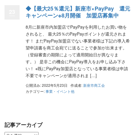
◆【最大25％還元】新座市×PayPay 還元
23
キャンペーン※8月開催 加盟店募集中
8月に新座市内加盟店でPayPayを利用したお買い物を
されると、 最大25％のPayPayポイントが還元されま
す！ まだPayPay加盟店でない事業者様は下記の導入希
望申請書を商工会宛てに送ることで参加が出来ます。
（登録審査の期限によって適用開始日が異なりま
す。） 是非この機会にPayPay導入をお申し込み下さ
い！ ※既にPayPay加盟店となっている事業者様は申請
不要でキャンペーンが適用されま […]
公開済み: 2022年5月23日
作成者:
新座市商工会
カテゴリー:
事業・イベント他
記事アーカイブ
記