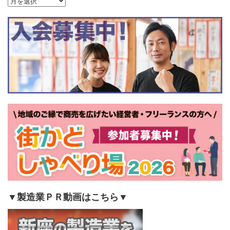
事
ア
ー
カ
イ
ブ
▼製造業ＰＲ動画はこちら▼